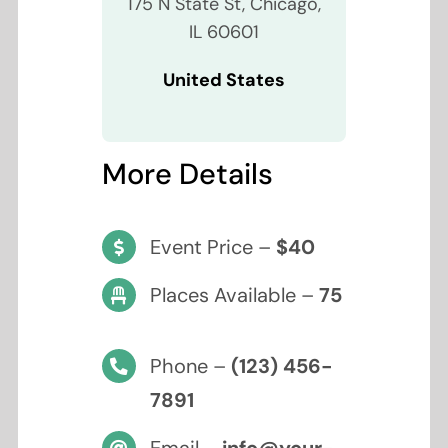
175 N State St, Chicago,
IL 60601
United States
More Details
Event Price –
$40
Places Available –
75
Phone –
(123) 456-
7891