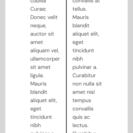
cubilia
convallis at
Curae;
tellus.
Donec velit
Mauris
neque,
blandit
auctor sit
aliquet elit,
amet
eget
aliquam vel,
tincidunt
ullamcorper
nibh
sit amet
pulvinar a.
ligula.
Curabitur
Mauris
non nulla sit
blandit
amet nisl
aliquet elit,
tempus
eget
convallis
tincidunt
quis ac
nibh
lectus.