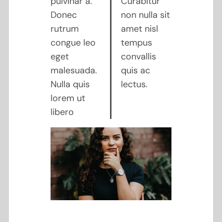
pulvinar a.
Curabitur
Donec
non nulla sit
rutrum
amet nisl
congue leo
tempus
eget
convallis
malesuada.
quis ac
Nulla quis
lectus.
lorem ut
libero